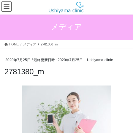
コ
ナ
ン
ビ
テ
ゲ
ン
ー
メディア
ツ
シ
へ
ョ
ス
ン
HOME
メディア
2781380_m
キ
に
ッ
移
プ
動
2020年7月25日
/ 最終更新日時 :
2020年7月25日
Ushiyama-clinic
2781380_m